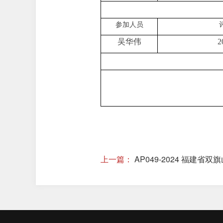
参加人员
吴华伟
2