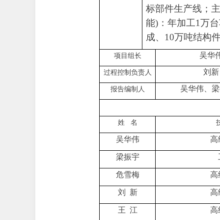
标部件生产线；
能
)
：年加工
1
万台
成、
10
万吨结构
吴华
项目组长
刘新
过程控制负责人
吴华伟、梁
报告编制人
姓
名
吴华伟
高
梁振宇
危雪梅
高
刘
新
高
王
江
高