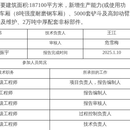
主要建筑面积
:187100
平方米，新增生产能力
(
或使用功
车厢（
8
吨强度耐磨钢车厢）、
5000
套铲斗及高卸动臂
件及维护、
2
万吨中厚配套非标部件。
伟
王江
技术负责人
危雪梅
审核人
振宇
2025.1.10
报告完成时间
参加人员简况
技术职务
所承担的工作
级工程师
项目负责人，报告编制人
工程师
报告编制人
级工程师
报告
审核
人
级工程师
过程控制负责人
级工程师
技术负责人