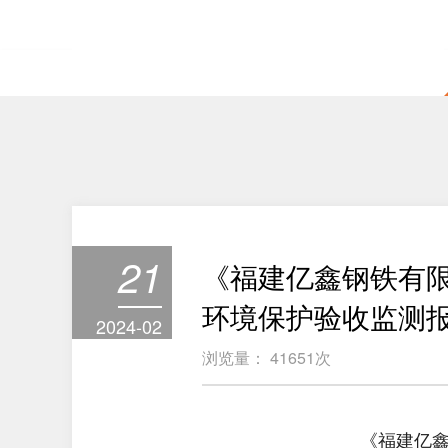
21
《福建亿鑫钢铁有限
环境保护验收监测
2024-02
浏览量：
41651
次
《
福建亿