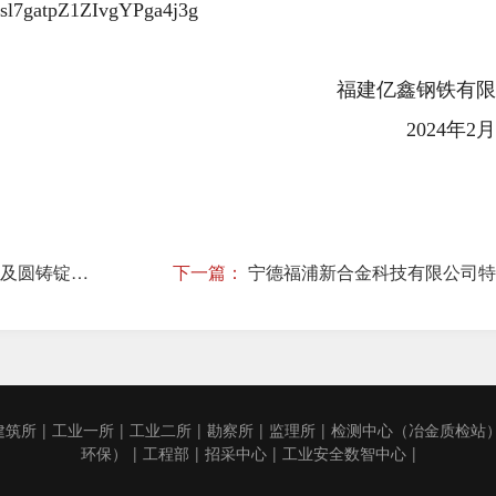
13sl7gatpZ1ZIvgYPga4j3g
福建亿鑫钢铁有限
202
4
年
2
月
福蓉源年产25万吨再生铝及圆铸锭项目一期工程环保设施竣工日期公示
下一篇：
建筑所
|
工业一所
|
工业二所
|
勘察所
|
监理所
|
检测中心（冶金质检站
环保）
|
工程部
|
招采中心
|
工业安全数智中心
|