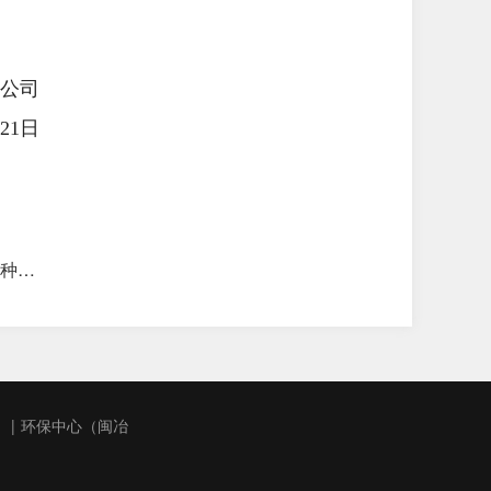
公司
21
日
宁德福浦新合金科技有限公司特种铝材项目110kV变电站环境影响报告表全文公示
）
|
环保中心（闽冶